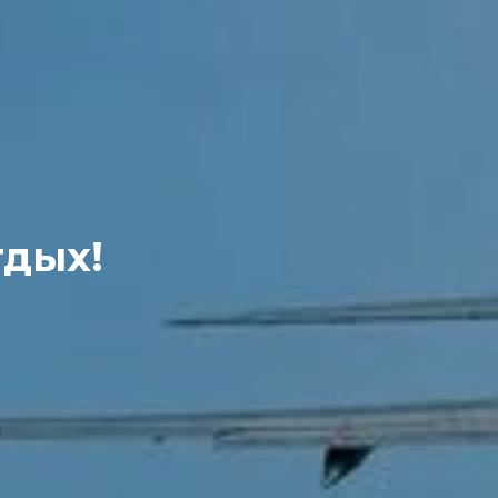
тдых!